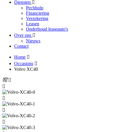
Diensten
Pechhulp
Financiering
Verzekering
Leasen
Onderhoud leaseauto's
Over ons
Nieuws
Contact
Home
Occasions
Volvo XC40