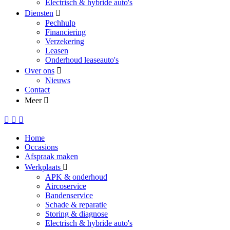
Electrisch & hybride auto's
Diensten
Pechhulp
Financiering
Verzekering
Leasen
Onderhoud leaseauto's
Over ons
Nieuws
Contact
Meer
Home
Occasions
Afspraak maken
Werkplaats
APK & onderhoud
Aircoservice
Bandenservice
Schade & reparatie
Storing & diagnose
Electrisch & hybride auto's