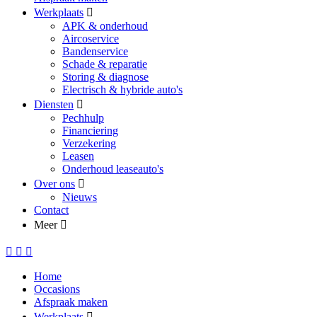
Werkplaats
APK & onderhoud
Aircoservice
Bandenservice
Schade & reparatie
Storing & diagnose
Electrisch & hybride auto's
Diensten
Pechhulp
Financiering
Verzekering
Leasen
Onderhoud leaseauto's
Over ons
Nieuws
Contact
Meer
Home
Occasions
Afspraak maken
Werkplaats