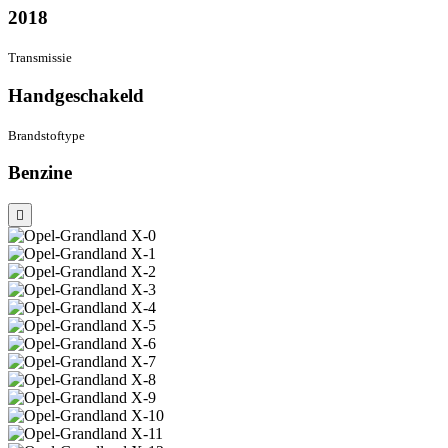
2018
Transmissie
Hand­geschakeld
Brandstof­type
Benzine