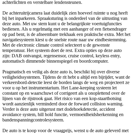
achterlichten en verstelbare lendensteunen.
De achteruitrijcamera laat duidelijk zien hoeveel ruimte u nog heeft
bij het inparkeren. Spraaksturing is onderdeel van de uitrusting van
deze auto. Met uw stem kunt u de belangrijkste voertuigfuncties
bedienen. Als u regelmatig met een aanhanger of een fietsendrager
op pad bent, is de afneembare trekhaak een praktische extra. Met het
navigatiesysteem kiest u de snelste route naar uw eindbestemming.
Met de electronic climate control selecteert u de gewenste
temperatuur. Het systeem doet de rest. Extra opties op deze auto
zijn: DAB ontvangst, regensensor, cruise control, keyless entry,
automatisch dimmende binnenspiegel en boordcomputer.
Pragmatisch en veilig als deze auto is, beschikt hij over diverse
veiligheidssystemen. Tijdens de rit hebt u altijd een bijrijder, want de
verkeersbord-detectie leest de borden langs de weg en projecteert ze
voor u op het instrumentarium. Het Lane-keeping systeem let
constant op en waarschuwt of corrigeert als u onoplettend over de
lijnen van de rijstrook gaat. Het risico van een kop-staartbotsing
wordt aanzienlijk verminderd door de forward collision warning.
Verder is deze auto uitgerust met dodehoekdetectie, accident
avoidance system, hill hold functie, vermoeidheidsherkenning en
bandenspanningcontrolesysteem.
De auto is te koop voor de vraagprijs, wenst u de auto geleverd met