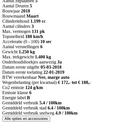
Aantal zitplaatsen
5
Aantal Deuren
5
Bouwjaar
2018
Bouwmaand
Maart
Cilinderinhoud
1.199 cc
Aantal cilinders
3
Max. vermogen
131 pk
Topsnelheid
188 km/h
Acceleratie (0 - 100)
10 sec
Aantal versnellingen
6
Gewicht
1.250 kg
Max. trekgewicht
1.400 kg
Onderhoudsboekjes aanwezig
Ja
Datum eerste uitgifte
05-03-2018
Datum eerste toelating
22-01-2019
BTW verrekenbaar
Nee, marge auto
Wegenbelasting (per kwartaal)
€ 172,- tot € 188,-
Co2 emissie
124 g/km
Emissie klasse
6
Energie label
B
Gemiddeld verbruik
5.4 / 100km
Gemiddeld verbruik stad
6.4 / 100km
Gemiddeld verbruik snelweg
4.9 / 100km
Alle opties en accessoires