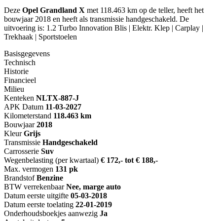
Deze
Opel Grandland X
met 118.463 km op de teller, heeft het
bouwjaar 2018 en heeft als transmissie handgeschakeld. De
uitvoering is: 1.2 Turbo Innovation Blis | Elektr. Klep | Carplay |
Trekhaak | Sportstoelen
Basisgegevens
Technisch
Historie
Financieel
Milieu
Kenteken
NL
TX-887-J
APK Datum
11-03-2027
Kilometerstand
118.463 km
Bouwjaar
2018
Kleur
Grijs
Transmissie
Handgeschakeld
Carrosserie
Suv
Wegenbelasting (per kwartaal)
€ 172,- tot € 188,-
Max. vermogen
131 pk
Brandstof
Benzine
BTW verrekenbaar
Nee, marge auto
Datum eerste uitgifte
05-03-2018
Datum eerste toelating
22-01-2019
Onderhoudsboekjes aanwezig
Ja