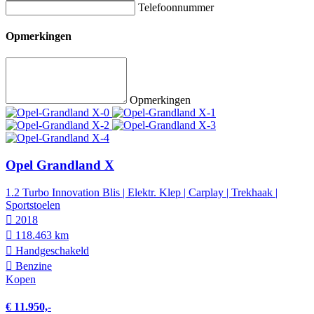
Telefoonnummer
Opmerkingen
Opmerkingen
Opel Grandland X
1.2 Turbo Innovation Blis | Elektr. Klep | Carplay | Trekhaak |
Sportstoelen
2018
118.463 km
Hand­geschakeld
Benzine
Kopen
€ 11.950,-